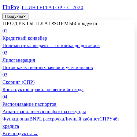
Fin
Pay
IT-ИНТЕГРАТОР · С 2020
Продукты
ПРОДУКТЫ ПЛАТФОРМЫ
4 продукта
01
Кредитный конвейер
Полный цикл выдачи — от клика до договора
02
Лидогенерация
Поток качественных заявок и учёт каналов
03
Скоринг (СПР)
Конструктор правил решений без кода
04
Распознавание паспортов
Анкета заполняется по фото за секунды
Функционал
BNPL рассрочка
Личный кабинет
СПР
Учёт
кредита
Все продукты →