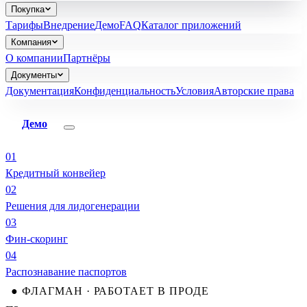
Покупка
Тарифы
Внедрение
Демо
FAQ
Каталог приложений
Компания
О компании
Партнёры
Документы
Документация
Конфиденциальность
Условия
Авторские права
Демо
01
Кредитный конвейер
02
Решения для лидогенерации
03
Фин-скоринг
04
Распознавание паспортов
● ФЛАГМАН · РАБОТАЕТ В ПРОДЕ