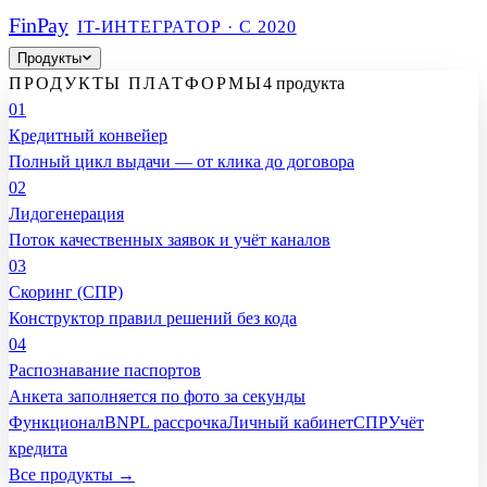
Fin
Pay
IT-ИНТЕГРАТОР · С 2020
Продукты
ПРОДУКТЫ ПЛАТФОРМЫ
4 продукта
01
Кредитный конвейер
Полный цикл выдачи — от клика до договора
02
Лидогенерация
Поток качественных заявок и учёт каналов
03
Скоринг (СПР)
Конструктор правил решений без кода
04
Распознавание паспортов
Анкета заполняется по фото за секунды
Функционал
BNPL рассрочка
Личный кабинет
СПР
Учёт
кредита
Все продукты →