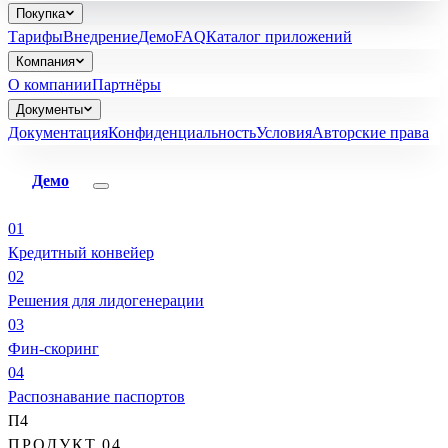
Покупка
Тарифы
Внедрение
Демо
FAQ
Каталог приложений
Компания
О компании
Партнёры
Документы
Документация
Конфиденциальность
Условия
Авторские права
Демо
01
Кредитный конвейер
02
Решения для лидогенерации
03
Фин-скоринг
04
Распознавание паспортов
П4
ПРОДУКТ 04