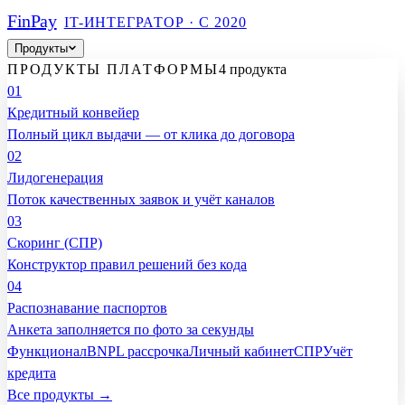
Fin
Pay
IT-ИНТЕГРАТОР · С 2020
Продукты
ПРОДУКТЫ ПЛАТФОРМЫ
4 продукта
01
Кредитный конвейер
Полный цикл выдачи — от клика до договора
02
Лидогенерация
Поток качественных заявок и учёт каналов
03
Скоринг (СПР)
Конструктор правил решений без кода
04
Распознавание паспортов
Анкета заполняется по фото за секунды
Функционал
BNPL рассрочка
Личный кабинет
СПР
Учёт
кредита
Все продукты →