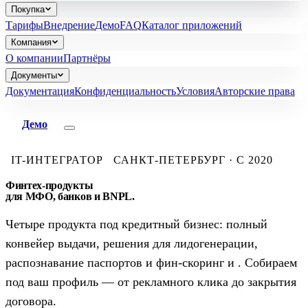
Покупка
Тарифы
Внедрение
Демо
FAQ
Каталог приложений
Компания
О компании
Партнёры
Документы
Документация
Конфиденциальность
Условия
Авторские права
Демо
IT-ИНТЕГРАТОР
САНКТ-ПЕТЕРБУРГ · С 2020
Финтех-продукты
для МФО, банков и BNPL.
Четыре продукта под кредитный бизнес: полный
конвейер выдачи, решения для лидогенерации,
распознавание паспортов и фин-скоринг и . Собираем
под ваш профиль — от рекламного клика до закрытия
договора.