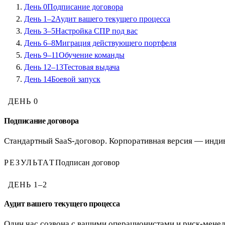
День
0
Подписание договора
День
1–2
Аудит вашего текущего процесса
День
3–5
Настройка СПР под вас
День
6–8
Миграция действующего портфеля
День
9–11
Обучение команды
День
12–13
Тестовая выдача
День
14
Боевой запуск
ДЕНЬ
0
Подписание договора
Стандартный SaaS-договор. Корпоративная версия — инди
РЕЗУЛЬТАТ
Подписан договор
ДЕНЬ
1–2
Аудит вашего текущего процесса
Один час созвона с вашими операционистами и риск-менед