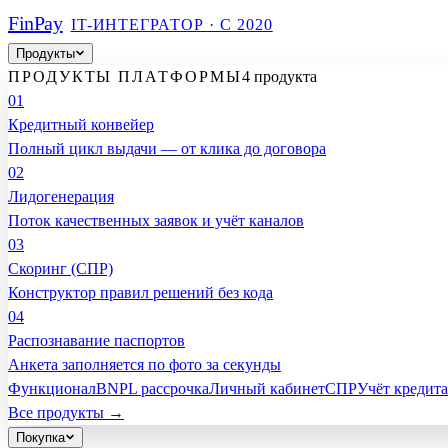
Fin
Pay
IT-ИНТЕГРАТОР · С 2020
Продукты
ПРОДУКТЫ ПЛАТФОРМЫ
4 продукта
01
Кредитный конвейер
Полный цикл выдачи — от клика до договора
02
Лидогенерация
Поток качественных заявок и учёт каналов
03
Скоринг (СПР)
Конструктор правил решений без кода
04
Распознавание паспортов
Анкета заполняется по фото за секунды
Функционал
BNPL рассрочка
Личный кабинет
СПР
Учёт кредита
Все продукты →
Покупка