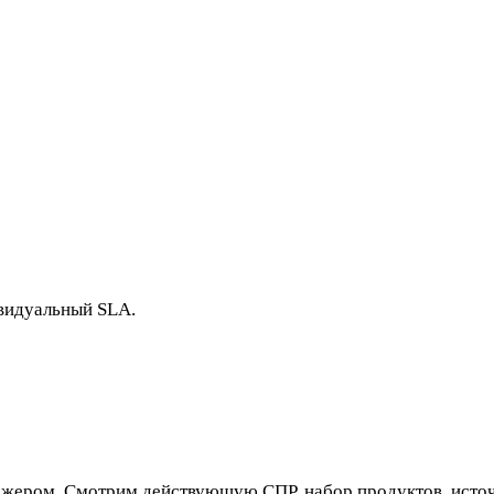
видуальный SLA.
жером. Смотрим действующую СПР, набор продуктов, источн