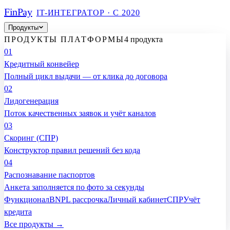
Fin
Pay
IT-ИНТЕГРАТОР · С 2020
Продукты
ПРОДУКТЫ ПЛАТФОРМЫ
4 продукта
01
Кредитный конвейер
Полный цикл выдачи — от клика до договора
02
Лидогенерация
Поток качественных заявок и учёт каналов
03
Скоринг (СПР)
Конструктор правил решений без кода
04
Распознавание паспортов
Анкета заполняется по фото за секунды
Функционал
BNPL рассрочка
Личный кабинет
СПР
Учёт
кредита
Все продукты →