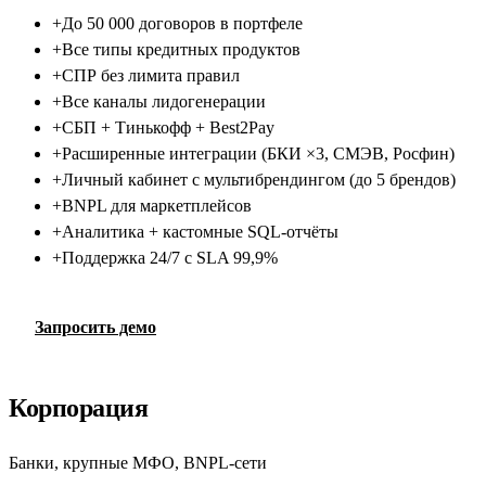
+
До 50 000 договоров в портфеле
+
Все типы кредитных продуктов
+
СПР без лимита правил
+
Все каналы лидогенерации
+
СБП + Тинькофф + Best2Pay
+
Расширенные интеграции (БКИ ×3, СМЭВ, Росфин)
+
Личный кабинет с мультибрендингом (до 5 брендов)
+
BNPL для маркетплейсов
+
Аналитика + кастомные SQL-отчёты
+
Поддержка 24/7 с SLA 99,9%
Запросить демо
Корпорация
Банки, крупные МФО, BNPL-сети