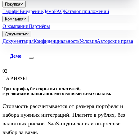
Покупка
Тарифы
Внедрение
Демо
FAQ
Каталог приложений
Компания
О компании
Партнёры
Документы
Документация
Конфиденциальность
Условия
Авторские права
Демо
02
ТАРИФЫ
Три тарифа, без скрытых платежей,
с условиями написанными человеческим языком.
Стоимость рассчитывается от размера портфеля и
набора нужных интеграций. Платите в рублях, без
валютных рисков. SaaS-подписка или on-premise —
выбор за вами.