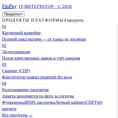
Fin
Pay
IT-ИНТЕГРАТОР · С 2020
Продукты
ПРОДУКТЫ ПЛАТФОРМЫ
4 продукта
01
Кредитный конвейер
Полный цикл выдачи — от клика до договора
02
Лидогенерация
Поток качественных заявок и учёт каналов
03
Скоринг (СПР)
Конструктор правил решений без кода
04
Распознавание паспортов
Анкета заполняется по фото за секунды
Функционал
BNPL рассрочка
Личный кабинет
СПР
Учёт
кредита
Все продукты →