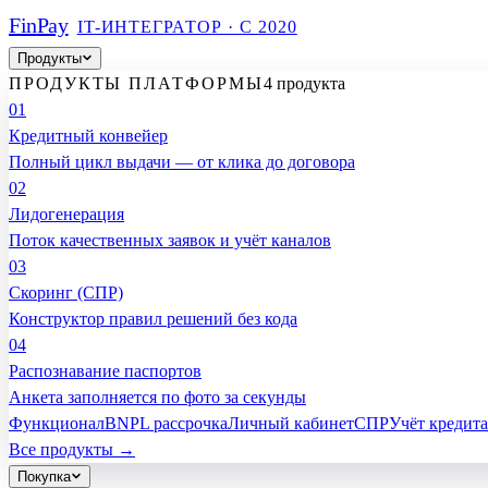
Fin
Pay
IT-ИНТЕГРАТОР · С 2020
Продукты
ПРОДУКТЫ ПЛАТФОРМЫ
4 продукта
01
Кредитный конвейер
Полный цикл выдачи — от клика до договора
02
Лидогенерация
Поток качественных заявок и учёт каналов
03
Скоринг (СПР)
Конструктор правил решений без кода
04
Распознавание паспортов
Анкета заполняется по фото за секунды
Функционал
BNPL рассрочка
Личный кабинет
СПР
Учёт кредита
Все продукты →
Покупка