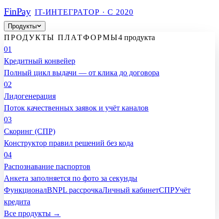
Fin
Pay
IT-ИНТЕГРАТОР · С 2020
Продукты
ПРОДУКТЫ ПЛАТФОРМЫ
4 продукта
01
Кредитный конвейер
Полный цикл выдачи — от клика до договора
02
Лидогенерация
Поток качественных заявок и учёт каналов
03
Скоринг (СПР)
Конструктор правил решений без кода
04
Распознавание паспортов
Анкета заполняется по фото за секунды
Функционал
BNPL рассрочка
Личный кабинет
СПР
Учёт
кредита
Все продукты →