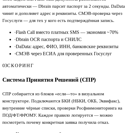
автоматически — Dbrain парсит паспорт за 2 секунды. DaData
чинит и дополняет адрес и реквизиты. СМЭВ-проверка через
Госуслуги — для тех у кого есть подтверждённая запись.
·
Flash Call вместо платных SMS — экономия ~70%
·
Dbrain OCR паспорта и СНИЛС
·
DaData: адрес, ФИО, ИНН, банковские реквизиты
·
СМЭВ через ЕСИА для проверенных Госуслуг
03
СКОРИНГ
Система Принятия Решений (СПР)
СПР собирается из блоков «если—то» в визуальном
конструкторе. Подключаются БКИ (НБКИ, ОКБ, Эквифакс),
внутренние чёрные списки, проверки Росфинмониторинга на
ПОД/ФТ/ФРОМУ. Каждое правило логируется — можно
посмотреть почему конкретная заявка получила отказ.