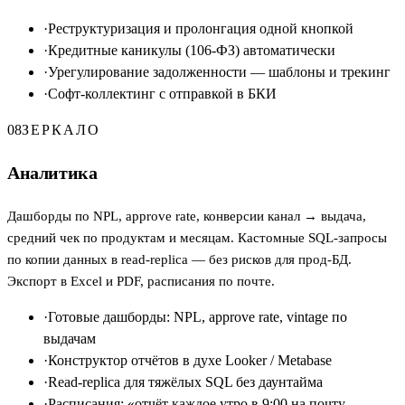
·
Реструктуризация и пролонгация одной кнопкой
·
Кредитные каникулы (106-ФЗ) автоматически
·
Урегулирование задолженности — шаблоны и трекинг
·
Софт-коллектинг с отправкой в БКИ
08
ЗЕРКАЛО
Аналитика
Дашборды по NPL, approve rate, конверсии канал → выдача,
средний чек по продуктам и месяцам. Кастомные SQL-запросы
по копии данных в read-replica — без рисков для прод-БД.
Экспорт в Excel и PDF, расписания по почте.
·
Готовые дашборды: NPL, approve rate, vintage по
выдачам
·
Конструктор отчётов в духе Looker / Metabase
·
Read-replica для тяжёлых SQL без даунтайма
·
Расписания: «отчёт каждое утро в 9:00 на почту