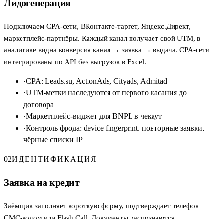
Лидогенерация
Подключаем CPA-сети, ВКонтакте-таргет, Яндекс.Директ,
маркетплейс-партнёры. Каждый канал получает свой UTM, в
аналитике видна конверсия канал → заявка → выдача. CPA-сети
интегрированы по API без выгрузок в Excel.
·
CPA: Leads.su, ActionAds, Cityads, Admitad
·
UTM-метки наследуются от первого касания до
договора
·
Маркетплейс-виджет для BNPL в чекаут
·
Контроль фрода: device fingerprint, повторные заявки,
чёрные списки IP
02
ИДЕНТИФИКАЦИЯ
Заявка на кредит
Заёмщик заполняет короткую форму, подтверждает телефон
СМС-кодом или Flash Call. Документы распознаются