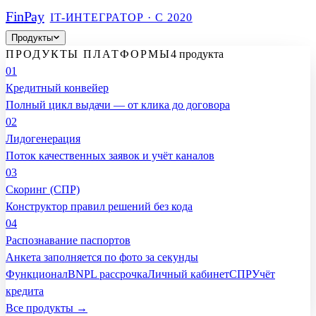
Fin
Pay
IT-ИНТЕГРАТОР · С 2020
Продукты
ПРОДУКТЫ ПЛАТФОРМЫ
4 продукта
01
Кредитный конвейер
Полный цикл выдачи — от клика до договора
02
Лидогенерация
Поток качественных заявок и учёт каналов
03
Скоринг (СПР)
Конструктор правил решений без кода
04
Распознавание паспортов
Анкета заполняется по фото за секунды
Функционал
BNPL рассрочка
Личный кабинет
СПР
Учёт
кредита
Все продукты →