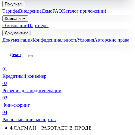
Покупка
Тарифы
Внедрение
Демо
FAQ
Каталог приложений
Компания
О компании
Партнёры
Документы
Документация
Конфиденциальность
Условия
Авторские права
Демо
01
Кредитный конвейер
02
Решения для лидогенерации
03
Фин-скоринг
04
Распознавание паспортов
● ФЛАГМАН · РАБОТАЕТ В ПРОДЕ