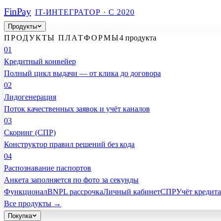
Fin
Pay
IT-ИНТЕГРАТОР · С 2020
Продукты
ПРОДУКТЫ ПЛАТФОРМЫ
4 продукта
01
Кредитный конвейер
Полный цикл выдачи — от клика до договора
02
Лидогенерация
Поток качественных заявок и учёт каналов
03
Скоринг (СПР)
Конструктор правил решений без кода
04
Распознавание паспортов
Анкета заполняется по фото за секунды
Функционал
BNPL рассрочка
Личный кабинет
СПР
Учёт кредита
Все продукты →
Покупка